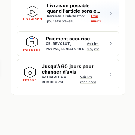
Livraison possible
quand l'article sera en
stock
Inscris-toi a l'alerte stock
Etre
·
LIVRAISON
pour etre prevenu
averti
Paiement securise
Voir les
CB, REVOLUT,
·
moyens
PAYPAL, LENBOX 10X
PAIEMENT
Jusqu'à 60 jours pour
changer d'avis
Voir les
SATISFAIT OU
·
RETOUR
conditions
REMBOURSE