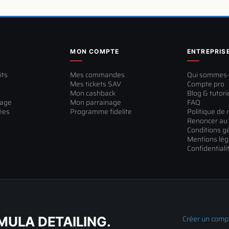
MON COMPTE
ENTREPRIS
its
Mes commandes
Qui sommes
Mes tickets SAV
Compte pro
Mon cashback
Blog & tutori
sage
Mon parrainage
FAQ
ées
Programme fidelite
Politique de 
Renoncer au 
Conditions g
Mentions lég
Confidentiali
Créer un comp
ULA DETAILING.