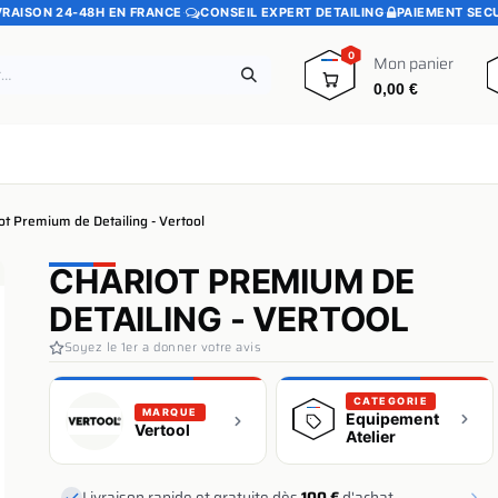
VRAISON 24-48H EN FRANCE
·
CONSEIL EXPERT DETAILING
·
PAIEMENT SEC
0
Mon panier
0,00
€
e
Pads polissage
Promotions
Blog
ot Premium de Detailing - Vertool
CHARIOT PREMIUM DE
DETAILING - VERTOOL
Soyez le 1er a donner votre avis
CATEGORIE
MARQUE
Equipement
Vertool
Atelier
Livraison rapide et gratuite dès
100 €
d'achat