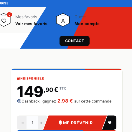
URISE
0
0
Mes favoris
Guest
Voir mes favoris
Mon compte
CONTACT
INDISPONIBLE
149
€
,90
TTC
2,98 €
Cashback : gagnez
sur cette commande
−
+
ME PRÉVENIR