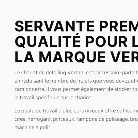
SERVANTE PREM
QUALITÉ POUR L
LA MARQUE VE
Le chariot de detailing Vertool est l’accessoire parfait 
en réduisant le nombre de trajets que vous devez eff
camionnette. Il vous permet également de stocker to
le travail spécifique sur le chariot.
Le poste de travail à plusieurs niveaux offre suffisa
cires, nettoyant, pinceaux, tampons de polissage, bro
machine à polir.