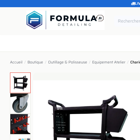
LI
SE RENDRE AU CONTENU
Accueil
Catégories
Marques
Pièces de rechang
Accueil
/
Boutique
/
Outillage & Polisseuse
/
Equipement Atelier
/
Chari