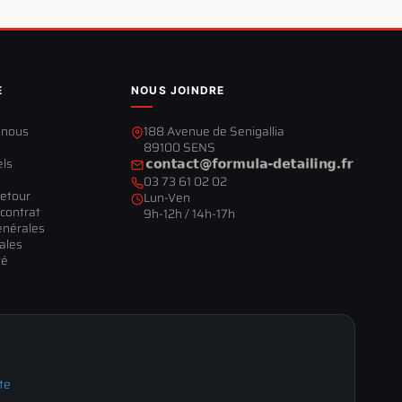
E
NOUS JOINDRE
-nous
188 Avenue de Senigallia
89100 SENS
els
03 73 61 02 02
retour
Lun-Ven
contrat
9h-12h / 14h-17h
énérales
ales
té
te