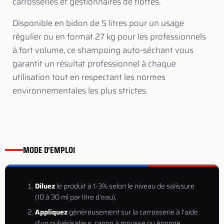
carrosseries et gestionnaires de flottes.
Disponible en bidon de 5 litres pour un usage
régulier ou en format 27 kg pour les professionnels
à fort volume, ce shampoing auto-séchant vous
garantit un résultat professionnel à chaque
utilisation tout en respectant les normes
environnementales les plus strictes.
MODE D'EMPLOI
Diluez
le produit à 1-3% selon le niveau de salissure
(10 à 30 ml par litre d'eau).
Appliquez
généreusement sur la carrosserie à l'aide
d'un pulvérisateur, canon à mousse ou éponge.