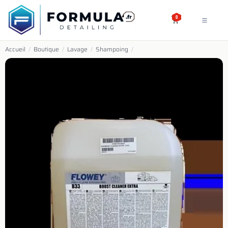
SE RENDRE AU CONTENU
0
Accueil
/
Boutique
/
Lavage
/
Shampoing
/