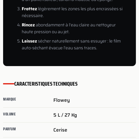
Frottez
légèrement les zones les plus encrassées si
nécessaire.
Rincez
abondamment à l'eau claire au nettoyeur
haute pression ou au jet.
Laissez
sécher naturellement sans essuyer : le film
auto-séchant évacue l'eau sans traces.
CARACTERISTIQUES TECHNIQUES
MARQUE
Flowey
VOLUME
5 L / 27 Kg
PARFUM
Cerise