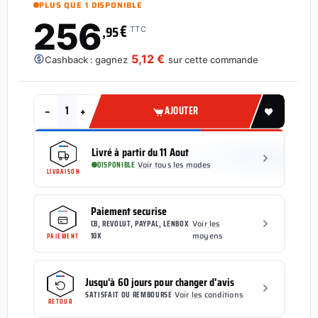
PLUS QUE 1 DISPONIBLE
256
€
,95
TTC
5,12 €
Cashback : gagnez
sur cette commande
−
+
AJOUTER
Livré à partir du 11 Aout
DISPONIBLE
·
Voir tous les modes
LIVRAISON
Paiement securise
CB, REVOLUT, PAYPAL, LENBOX
Voir les
·
10X
moyens
PAIEMENT
Jusqu'à 60 jours pour changer d'avis
SATISFAIT OU REMBOURSE
·
Voir les conditions
RETOUR