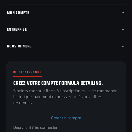
Tous les produits
Nos marques
MON COMPTE
Nouveautés
Pads de polissage
Mes commandes
Pièces détachées
Mes tickets SAV
ENTREPRISE
Mon cashback
Mon parrainage
Qui sommes-nous
Programme fidelite
Compte pro
NOUS JOINDRE
Blog & tutoriels
FAQ
188 Avenue de Senigallia
Politique de retour
89100 SENS
Renoncer au contrat
Conditions générales
REJOIGNEZ-NOUS
03 73 61 02 02
Mentions légales
Lun-Ven
CRÉEZ VOTRE COMPTE FORMULA DETAILING.
Confidentialité
9h-12h / 14h-17h
5 points cadeau offerts à l'inscription, suivi de commande,
historique, paiement express et accès aux offres
réservées.
Créer un compte
Déjà client ? Se connecter