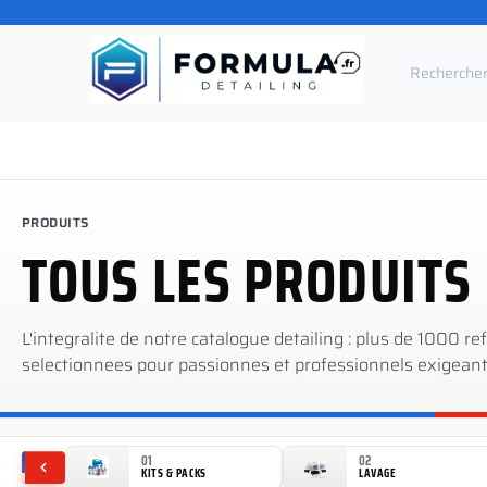
SE RENDRE AU CONTENU
Accueil
Catégories
Marques
Pièces de rechang
PRODUITS
TOUS LES PRODUITS
L'integralite de notre catalogue detailing : plus de 1000 r
selectionnees pour passionnes et professionnels exigeant
01
02
KITS & PACKS
LAVAGE