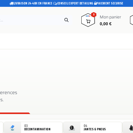
LIVRAISON 24-48H EN FRANCE
CONSEIL EXPERT DETAILING
PAIEMENT SECURISE
·
·
0
Mon panier
0,00
€
e
Pads polissage
Promotions
Blog
eferences
s.
03
04
DÉCONTAMINATION
JANTES & PNEUS