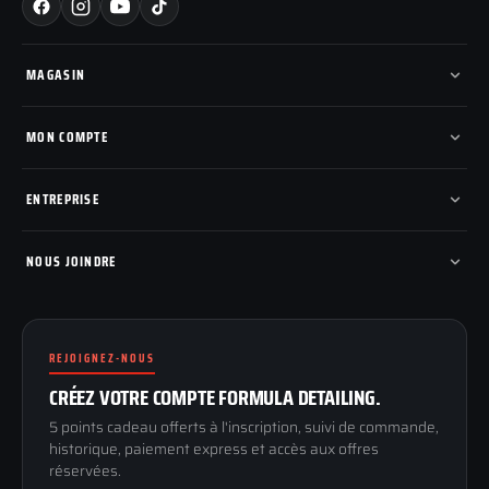
MAGASIN
Tous les produits
Nos marques
MON COMPTE
Nouveautés
Pads de polissage
Mes commandes
Pièces détachées
Mes tickets SAV
ENTREPRISE
Mon cashback
Mon parrainage
Qui sommes-nous
Programme fidelite
Compte pro
NOUS JOINDRE
Blog & tutoriels
FAQ
188 Avenue de Senigallia
Politique de retour
89100 SENS
Renoncer au contrat
Conditions générales
REJOIGNEZ-NOUS
03 73 61 02 02
Mentions légales
Lun-Ven
CRÉEZ VOTRE COMPTE FORMULA DETAILING.
Confidentialité
9h-12h / 14h-17h
5 points cadeau offerts à l'inscription, suivi de commande,
historique, paiement express et accès aux offres
réservées.