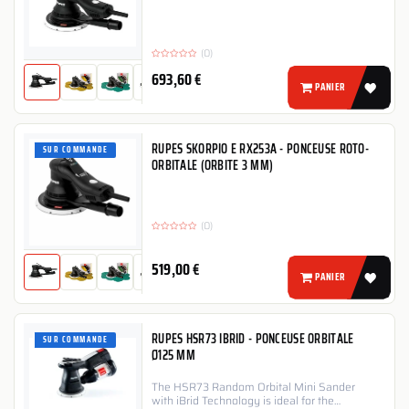
(0)
693,60
€
PANIER
RUPES SKORPIO E RX253A - PONCEUSE ROTO-
SUR COMMANDE
ORBITALE (ORBITE 3 MM)
(0)
519,00
€
PANIER
RUPES HSR73 IBRID - PONCEUSE ORBITALE
SUR COMMANDE
Ø125 MM
The HSR73 Random Orbital Mini Sander
with iBrid Technology is ideal for the