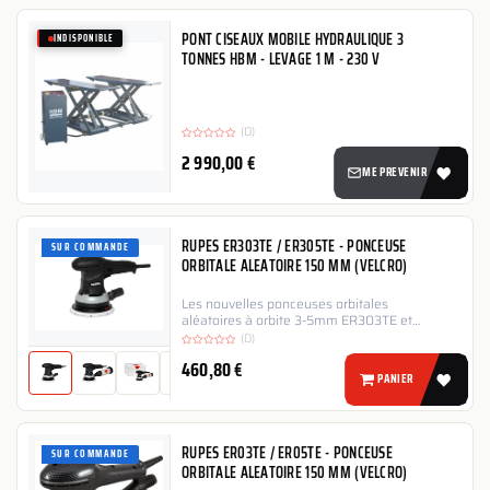
PONT CISEAUX MOBILE HYDRAULIQUE 3
INDISPONIBLE
TONNES HBM - LEVAGE 1 M - 230 V
(0)
2 990,00
€
ME PREVENIR
RUPES ER303TE / ER305TE - PONCEUSE
SUR COMMANDE
ORBITALE ALEATOIRE 150 MM (VELCRO)
Les nouvelles ponceuses orbitales
aléatoires à orbite 3-5mm ER303TE et
ER305TE respectivement, se caractérisent
(0)
par un silence élevé et une forme
460,80
€
ergonomique. Ces puissantes ponceuses
PANIER
orbitales aléatoires, avec contrôle de vitesse
en série, ont été...
RUPES ER03TE / ER05TE - PONCEUSE
SUR COMMANDE
ORBITALE ALEATOIRE 150 MM (VELCRO)