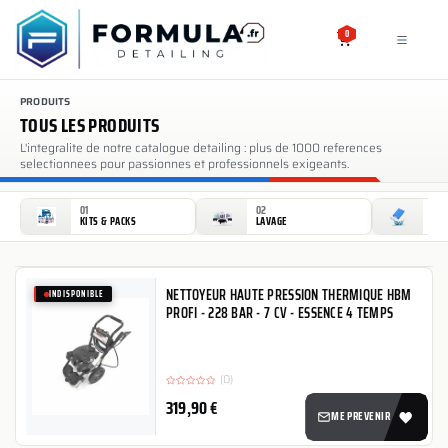
SE RENDRE AU CONTENU
0
PRODUITS
TOUS LES PRODUITS
L'integralite de notre catalogue detailing : plus de 1000 references
selectionnees pour passionnes et professionnels exigeants.
01
02
03
KITS & PACKS
LAVAGE
DÉC
NETTOYEUR HAUTE PRESSION THERMIQUE HBM
INDISPONIBLE
PROFI - 228 BAR - 7 CV - ESSENCE 4 TEMPS
(0)
319,90
€
ME PREVENIR