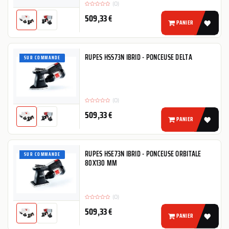
sanding of wood, composite, plaster and
(0)
other surfaces in virtually any industry,
509,33
€
including the car body shop. This Mini
PANIER
Sander features a Ã 125 mm rounded
multihole backing pad...
RUPES HSS73N IBRID - PONCEUSE DELTA
SUR COMMANDE
(0)
509,33
€
PANIER
RUPES HSE73N IBRID - PONCEUSE ORBITALE
SUR COMMANDE
80X130 MM
(0)
509,33
€
PANIER