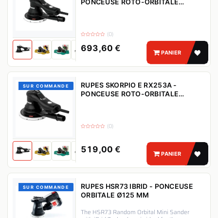
PONCEUSE ROTO-ORBITALE
(ORBITE 6 MM)
(0)
693,60
€
PANIER
RUPES SKORPIO E RX253A -
SUR COMMANDE
PONCEUSE ROTO-ORBITALE
(ORBITE 3 MM)
(0)
519,00
€
PANIER
RUPES HSR73 IBRID - PONCEUSE
SUR COMMANDE
ORBITALE Ø125 MM
The HSR73 Random Orbital Mini Sander