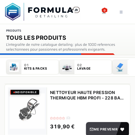
SE RENDRE AU CONTENU
0
PRODUITS
TOUS LES PRODUITS
L'integralite de notre catalogue detailing : plus de 1000 references
selectionnees pour passionnes et professionnels exigeants.
01
02
0
KITS & PACKS
LAVAGE
DÉ
NETTOYEUR HAUTE PRESSION
INDISPONIBLE
THERMIQUE HBM PROFI - 228 BAR
- 7 CV - ESSENCE 4 TEMPS
(0)
319,90
€
ME PREVENIR