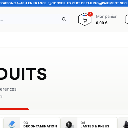
VRAISON 24-48H EN FRANCE
·
CONSEIL EXPERT DETAILING
·
PAIEMENT SEC
0
Mon panier
0,00
€
e
Pads polissage
Promotions
Blog
DUITS
eferences
s.
03
04
DÉCONTAMINATION
JANTES & PNEUS