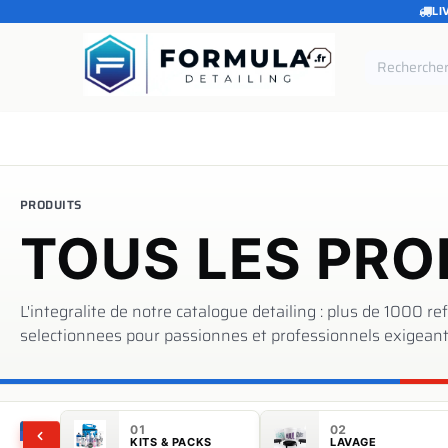
LI
SE RENDRE AU CONTENU
Accueil
Catégories
Marques
Pièces de rechang
PRODUITS
TOUS LES PRO
L'integralite de notre catalogue detailing : plus de 1000 r
selectionnees pour passionnes et professionnels exigeant
01
02
KITS & PACKS
LAVAGE