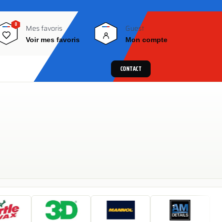
0
0
Mes favoris
Guest
Voir mes favoris
Mon compte
CONTACT