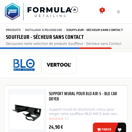
SE RENDRE AU CONTENU
0
PRODUITS
OUTILLAGE & POLISSEUSE
SOUFFLEUR - SÉCHEUR SANS CONTACT
SOUFFLEUR - SÉCHEUR SANS CONTACT
Decouvrez notre selection de produits
Souffleur - Sécheur sans Contact
.
SUPPORT MURAL POUR BLO AIR-S - BLO CAR
DRYER
Support mural en aluminium conçu pour
ranger votre souffleur BLO AIR-S avec ses
accessoires. Fixation sécurisée,
(0)
emplacements pour buses et câble
24,90
€
électrique inclus.
PANIER