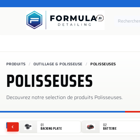
SE RENDRE AU CONTENU
Accueil
Catégories
Marques
Pièces de rechang
PRODUITS
OUTILLAGE & POLISSEUSE
POLISSEUSES
POLISSEUSES
Decouvrez notre selection de produits
Polisseuses
.
01
02
BACKING PLATE
BATTERIE