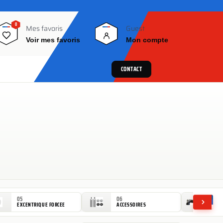
0
0
Mes favoris
Guest
Voir mes favoris
Mon compte
CONTACT
05
06
07
EXCENTRIQUE FORCÉE
ACCESSOIRES
NA