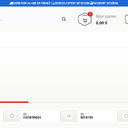
LIVRAISON 24-48H EN FRANCE
·
CONSEIL EXPERT DETAILING
·
PAIEMENT SECURISE
0
Mon panier
0,00
€
e
Pads polissage
Promotions
Blog
03
04
EXCENTRIQUE
ROTATIVE