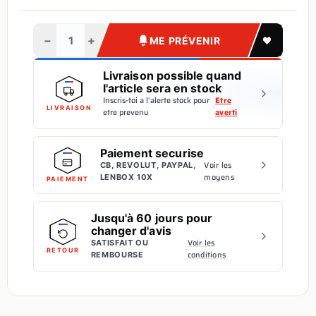
−
+
ME PRÉVENIR
Livraison possible quand
l'article sera en stock
Inscris-toi a l'alerte stock pour
Etre
·
LIVRAISON
etre prevenu
averti
Paiement securise
Voir les
CB, REVOLUT, PAYPAL,
·
moyens
LENBOX 10X
PAIEMENT
Jusqu'à 60 jours pour
changer d'avis
Voir les
SATISFAIT OU
·
RETOUR
conditions
REMBOURSE