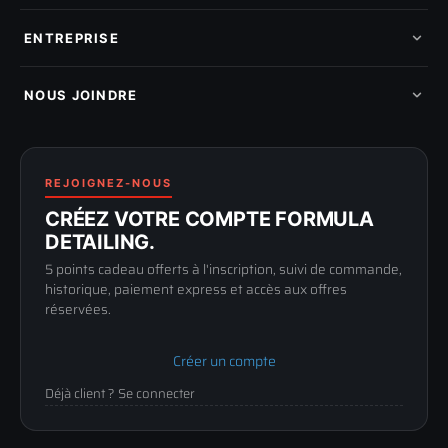
Pads de polissage
Mes commandes
Pièces détachées
Mes tickets SAV
ENTREPRISE
Mon cashback
Mon parrainage
Qui sommes-nous
Programme fidelite
Compte pro
NOUS JOINDRE
Blog & tutoriels
FAQ
188 Avenue de Senigallia
Politique de retour
89100 SENS
Renoncer au contrat
Conditions générales
03 73 61 02 02
REJOIGNEZ-NOUS
Mentions légales
Lun-Ven
CRÉEZ VOTRE COMPTE FORMULA
Confidentialité
9h-12h / 14h-17h
DETAILING.
5 points cadeau offerts à l'inscription, suivi de commande,
historique, paiement express et accès aux offres
réservées.
Créer un compte
Déjà client ? Se connecter