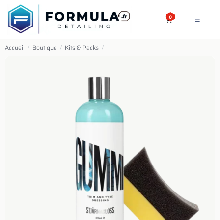
SE RENDRE AU CONTENU
0
Accueil
/
Boutique
/
Kits & Packs
/