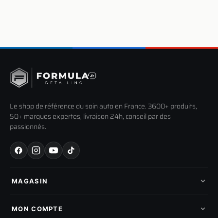
Le shop de référence du soin auto en France. 3600+ produits,
50+ marques expertes, livraison 24h, conseil par des
passionnés.
MAGASIN
Tous les produits
Nos marques
MON COMPTE
Nouveautés