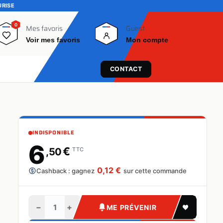
URISE
0
0
Mes favoris
Guest
Voir mes favoris
Mon compte
CONTACT
INDISPONIBLE
6
€
,50
TTC
0,12 €
Cashback : gagnez
sur cette commande
−
+
ME PRÉVENIR