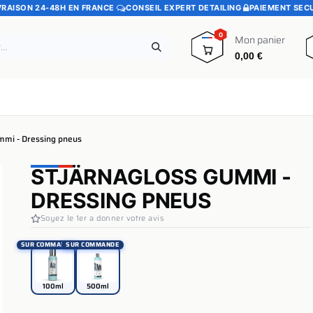
VRAISON 24-48H EN FRANCE
·
CONSEIL EXPERT DETAILING
·
PAIEMENT SEC
0
Mon panier
0,00
€
e
Pads polissage
Promotions
Blog
mmi - Dressing pneus
STJÄRNAGLOSS GUMMI -
DRESSING PNEUS
Soyez le 1er a donner votre avis
SUR COMMANDE
SUR COMMANDE
100ml
500ml