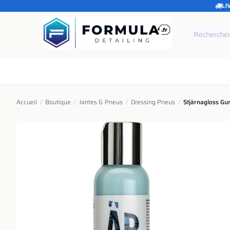
LI
SE RENDRE AU CONTENU
Accueil
Catégories
Marques
Pièces de rechang
Accueil
/
Boutique
/
Jantes & Pneus
/
Dressing Pneus
/
Stjärnagloss Gu