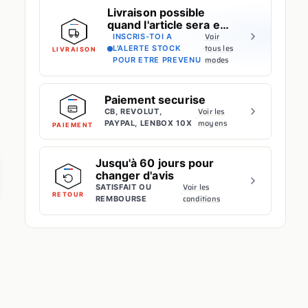
Livraison possible
quand l'article sera en
stock
Voir
INSCRIS-TOI A
·
tous les
L'ALERTE STOCK
LIVRAISON
modes
POUR ETRE PREVENU
Paiement securise
Voir les
CB, REVOLUT,
·
moyens
PAYPAL, LENBOX 10X
PAIEMENT
Jusqu'à 60 jours pour
changer d'avis
Voir les
SATISFAIT OU
·
RETOUR
conditions
REMBOURSE