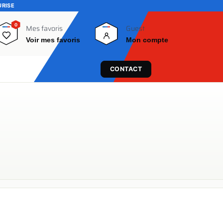
URISE
0
0
Mes favoris
Guest
Voir mes favoris
Mon compte
CONTACT