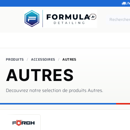
LI
SE RENDRE AU CONTENU
Accueil
Catégories
Marques
Pièces de rechang
PRODUITS
ACCESSOIRES
AUTRES
AUTRES
Decouvrez notre selection de produits
Autres
.