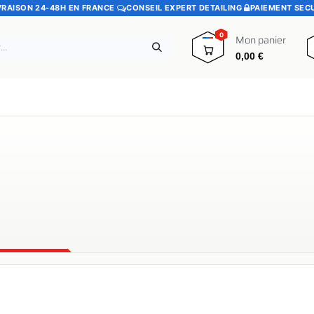
VRAISON 24-48H EN FRANCE
·
CONSEIL EXPERT DETAILING
·
PAIEMENT SEC
0
Mon panier
0,00
€
e
Pads polissage
Promotions
Blog