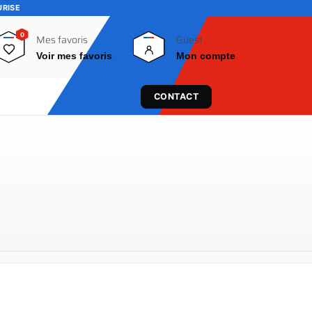
URISE
0
0
Mes favoris
Guest
Voir mes favoris
Mon compte
CONTACT