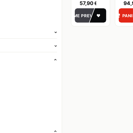
€
57,90
94,
ME PREVENIR
PAN