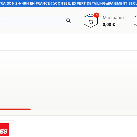
VRAISON 24-48H EN FRANCE
·
CONSEIL EXPERT DETAILING
·
PAIEMENT SEC
0
Mon panier
0,00
€
e
Pads polissage
Promotions
Blog