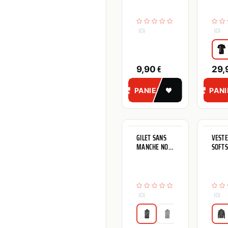
SEAUX DE
ANNIV
DETAILING
E
GTECHNIQ
(0)
(0)
€
9,90
29,
PANIER
PAN
GILET SANS
VESTE
INDISPONIBLE
MANCHE NOIR
SOFTS
GTECHNIQ
COUP
GTECH
(0)
(0)