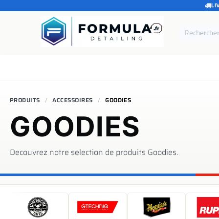
LI
SE RENDRE AU CONTENU
Accueil
Catégories
Marques
Pièces de rechang
PRODUITS
ACCESSOIRES
GOODIES
GOODIES
Decouvrez notre selection de produits
Goodies
.